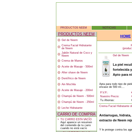
PRODUCTOS NEEM
NOTICIAS
PRODUCTOS NEEM
HOME
Gel de Neem
Crema Facial Hidratante
de Neem
(produc
Jabón Natural de Coco y
Gel de Neem
Neem
Crema de Manos
La piel recu
Aceite de Masaje - 500ml
fortelecida 
After shave de Neem
Apto para n
Dentífrico de Neem
Apta para todo tipo de pie
Ain Mochila
envase de 500 ml....
Aceite de Masaje - 200ml
P.V.P.:
Champú de Neem - 500ml
Nuestro Precio:
Tu Ahorras:
Champú de Neem - 250ml
Crema Facial Hidratante 
Leche Hidratante
CARRO DE COMPRA
Antiarrugas, hidrata, 
>
TU CARRO ESTA VACÍO
extracto de Neem reju
Aquí aparece un resumen
del contenido de tu carro
cuando no está vacío
Y le protege contra los ag