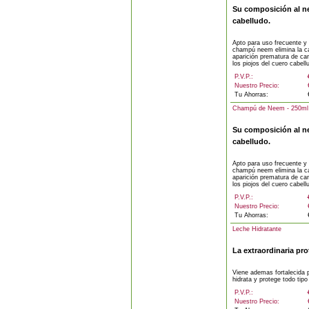
Su composición al ne
cabelludo.
Apto para uso frecuente y 
champú neem elimina la cas
aparición prematura de ca
los piojos del cuero cabellu
P.V.P.:
Nuestro Precio:
Tu Ahorras:
Champú de Neem - 250ml
Su composición al ne
cabelludo.
Apto para uso frecuente y 
champú neem elimina la cas
aparición prematura de ca
los piojos del cuero cabellu
P.V.P.:
Nuestro Precio:
Tu Ahorras:
Leche Hidratante
La extraordinaria pr
Viene ademas fortalecida p
hidrata y protege todo tipo
P.V.P.:
Nuestro Precio: