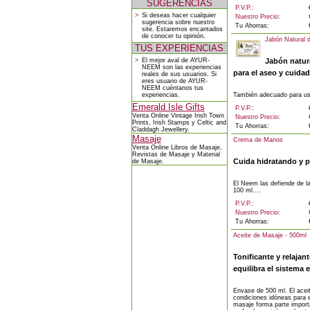
SUGERENCIAS
P.V.P.:
>
Si deseas hacer cualquier
Nuestro Precio:
sugerencia sobre nuestro
Tu Ahorras:
site. Estaremos encantados
de conocer tu opinión.
Jabón Natural
TUS EXPERIENCIAS
>
El mejor aval de AYUR-
Jabón natura
NEEM son las experiencias
para el aseo y cuidado
reales de sus usuarios. Si
eres usuario de AYUR-
NEEM cuéntanos tus
experiencias.
También adecuado para uso
Emerald Isle Gifts
P.V.P.:
Venta Online
Vintage Irish Town
Nuestro Precio:
Prints
,
Irish Stamps
y
Celtic and
Tu Ahorras:
Claddagh Jewellery
.
Masaje
Crema de Manos
Venta Online
Libros de Masaje
,
Revistas de Masaje
y
Material
Cuida hidratando y 
de Masaje
.
El Neem las defiende de l
100 ml....
P.V.P.:
Nuestro Precio:
Tu Ahorras:
Aceite de Masaje - 500ml
Tonificante y relajant
equilibra el sistema 
Envase de 500 ml. El aceit
condiciones idóneas para e
masaje forma parte importa