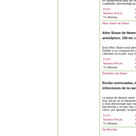
es fundamental para los t
cualidades dermatológicas.
P.V.P.:
Nuestro Precio:
Tu Ahorras:
After shave de Neem
After Shave de Neem 
antiséptico. 150 ml. 
Este After Shave está de
Debido a su composición 
calmante en la piel, muy b
P.V.P.:
Nuestro Precio:
Tu Ahorras:
Dentífrico de Neem
Encías sonrosadas, d
infecciones de la cav
La pasta de dientes neem f
muy eficaz en el tratamient
y está demostrado que imp
bactericida y no hay otra
como, por ejemplo, la piorr
P.V.P.:
Nuestro Precio:
Tu Ahorras:
Ain Mochila