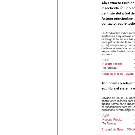
Aín Extracto Puro de
Insecticida líquido e
del fruto del árbol d
Actúan principalment
contacto, sobre todo 
La Azadirachta indica (árb
sustancias muy activas con
embargo la fauna auxiliar y
principalmente del fruto: c
(CO2) con presión y temper
conlleva la ausencia de re
mayor selectividad, respet
imposibi...
P.V.P.:
Nuestro Precio:
Tu Ahorras:
Aceite de Masaje - 200ml
Tonificante y relajant
equilibra el sistema 
Envase de 200 ml. El aceit
condiciones idóneas para e
masaje forma parte importa
es fundamental para los t
cualidades dermatológicas.
P.V.P.:
Nuestro Precio:
Tu Ahorras:
Champú de Neem - 500ml